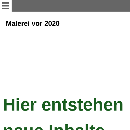
Home
Malerei vor 2020
Malerei ab 2020
Malerei vor 2020
Zeichnung
Kunsthandwerk
Hier entstehen
Bewegliche Bilder
Über mich