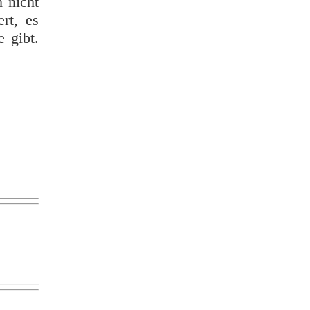
 nicht
rt, es
e gibt.