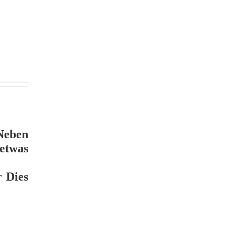
Neben
 etwas
r Dies