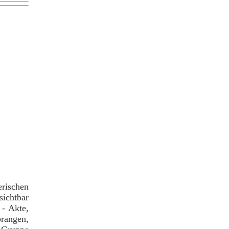
erischen
sichtbar
 - Akte,
prangen,