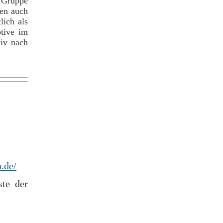
e Gruppe
hen auch
lich als
otive im
tiv nach
.de/
ste der